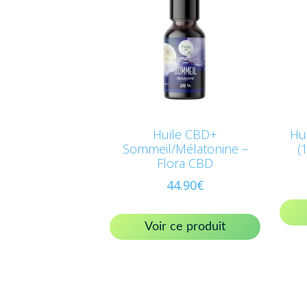
Huile CBD+
Hu
Sommeil/Mélatonine –
(
Flora CBD
44.90
€
Voir ce produit