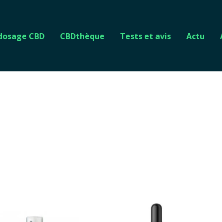
 dosage CBD
CBDthèque
Tests et avis
Actu