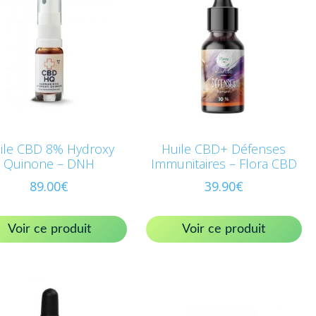
ile CBD 8% Hydroxy
Huile CBD+ Défenses
Quinone – DNH
Immunitaires – Flora CBD
89.00
€
39.90
€
Voir ce produit
Voir ce produit