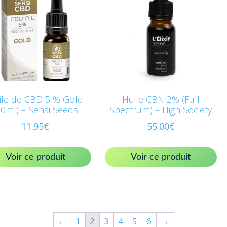
ile de CBD 5 % Gold
Huile CBN 2% (Full
10ml) – Sensi Seeds
Spectrum) – High Society
11.95
€
55.00
€
Voir ce produit
Voir ce produit
←
1
2
3
4
5
6
→