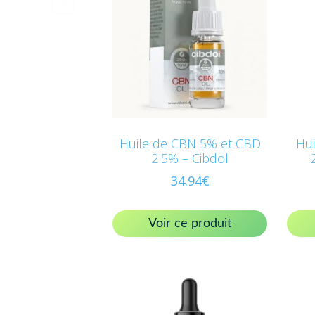
Huile de CBN 5% et CBD
Hui
2.5% – Cibdol
34.94
€
Voir ce produit