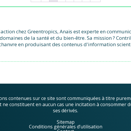
action chez Greentropics, Anaïs est experte en communicat
domaines de la santé et du bien-être. Sa mission ? Contr
chanvre en produisant des contenus d'information scient
ons contenues sur ce site sont communiquées à titre purem
, et ne constituent en aucun cas une incitation à consommer d
ses dérivés.
Sitemap
Conditions générales d’utilisation