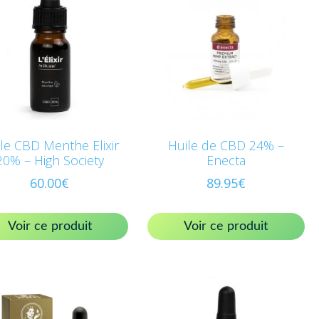
le CBD Menthe Elixir
Huile de CBD 24% –
20% – High Society
Enecta
60.00
€
89.95
€
Voir ce produit
Voir ce produit